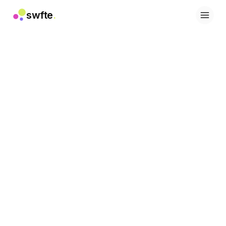
swfte
.
Solutions
Ventes
Marketing et contenu
Ingénierie
Données et analyse
Connaissances
Informatique
Juridique
Ressources humaines
Productivité
SaaS B2B
Services financiers
Assurance
Places de marché
Retail et e-commerce
Produits
Studio