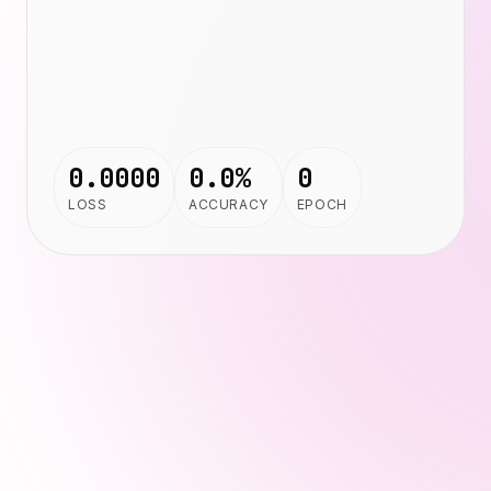
Precios
Servicios
Casos de estudio
Nube Dedicada
Desarrolladores
Perspectivas
Solicitar demo
0.0000
0.0%
0
Registrarse / Iniciar sesión
LOSS
ACCURACY
EPOCH