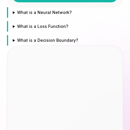
Integraciones
AI Playground
What is a Neural Network?
AI Lab
AI Trends
What is a Loss Function?
AI Directory
AI Pricing Index
What is a Decision Boundary?
AI Leaderboard
AI Models
AI Companies
AI Tools
AI Adoption Stats
AI Cost Calculator
AI ROI Calculator
AI Pricing Trends
Seguridad
Forward-Deployed Engineering
Consultoría de IA
Programa de Afiliados
Foro de la comunidad