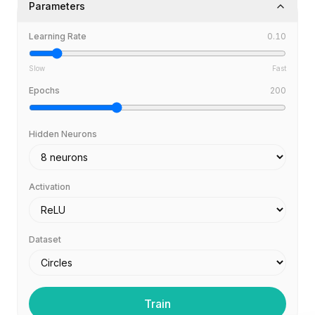
Parameters
BuildX
Connect
Learning Rate
0.10
Experiencia integrada
Cortex
Slow
Fast
UpSkill
Epochs
200
Marketplace
AvatarMe
Nexus
Hidden Neurons
Reachout
Inbound
Recursos
Activation
Centro de recursos
Blog
Research
Dataset
Governance
Ethics & Trustworthiness
Benchmarks
Plantillas
Train