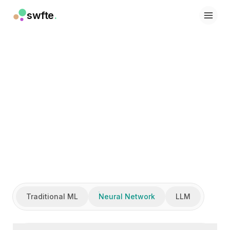
swfte
.
Soluciones
Ventas
Marketing y contenido
Ingeniería
Datos y análisis
Conocimiento
TI
Legal
Personas / RRHH
Productividad
SaaS B2B
Servicios financieros
Seguros
Marketplaces
Traditional ML
Neural Network
LLM
Retail y comercio electrónico
Productos
Studio