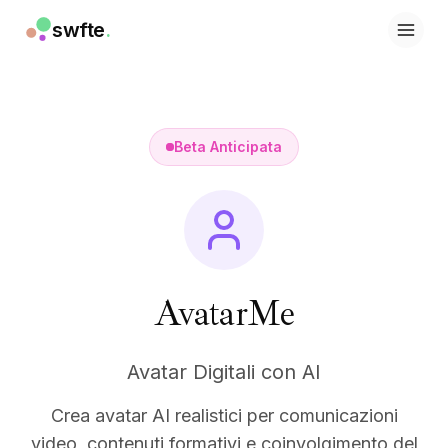
swfte
.
Soluzioni
Vendite
Marketing e contenuti
Ingegneria
Beta Anticipata
Dati e analisi
Conoscenza
IT
Legale
Risorse umane
Produttività
SaaS B2B
AvatarMe
Servizi finanziari
Assicurazioni
Avatar Digitali con AI
Marketplace
Retail ed e-commerce
Crea avatar AI realistici per comunicazioni
Prodotti
Studio
video, contenuti formativi e coinvolgimento del