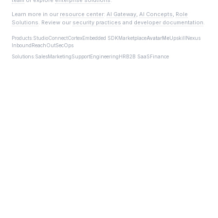
team
or explore
enterprise solutions
.
Learn more in our
resource center
:
AI Gateway
,
AI Concepts
,
Role
Solutions
. Review our
security practices
and
developer documentation
.
Products:
Studio
Connect
Cortex
Embedded SDK
Marketplace
AvatarMe
Upskill
Nexus
Inbound
ReachOut
SecOps
Solutions:
Sales
Marketing
Support
Engineering
HR
B2B SaaS
Finance