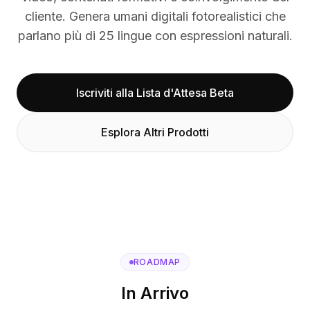
BuildX
cliente. Genera umani digitali fotorealistici che
Connect
parlano più di 25 lingue con espressioni naturali.
Esperienza integrata
Cortex
UpSkill
Iscriviti alla Lista d'Attesa Beta
Marketplace
AvatarMe
Nexus
Esplora Altri Prodotti
Reachout
Inbound
Risorse
Hub delle risorse
Blog
Research
Governance
Ethics & Trustworthiness
ROADMAP
Benchmarks
In Arrivo
Modelli