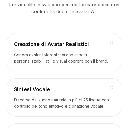
Integrazioni
Funzionalità in sviluppo per trasformare come crei
AI Playground
contenuti video con avatar AI.
AI Lab
AI Trends
AI Directory
AI Pricing Index
AI Leaderboard
0
1
Creazione di Avatar Realistici
AI Models
Genera avatar fotorealistici con aspetti
AI Companies
personalizzabili, stili e visual coerenti con il brand.
AI Tools
AI Adoption Stats
AI Cost Calculator
AI ROI Calculator
0
2
Sintesi Vocale
AI Pricing Trends
Sicurezza
Discorso dal suono naturale in più di 25 lingue con
Forward-Deployed Engineering
controllo del tono emotivo e clonazione vocale.
Consulenza AI
Programma di Affiliazione
Forum della comunità