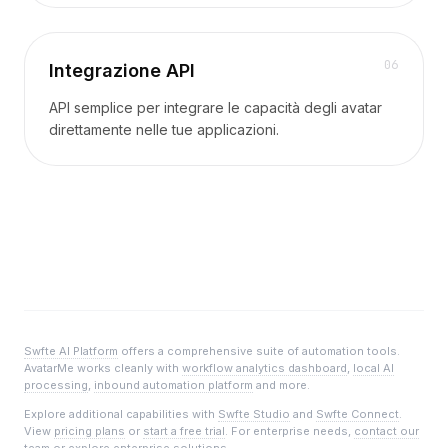
0
6
Integrazione API
API semplice per integrare le capacità degli avatar
direttamente nelle tue applicazioni.
Swfte AI Platform
offers a comprehensive suite of automation tools.
AvatarMe
works cleanly with
workflow analytics dashboard
,
local AI
processing
,
inbound automation platform
and more.
Explore additional capabilities with
Swfte Studio
and
Swfte Connect
.
View
pricing plans
or
start a free trial
. For enterprise needs,
contact our