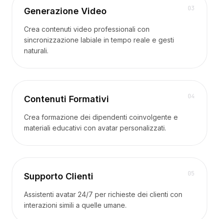
Prezzi
0
3
Generazione Video
Servizi
Casi studio
Crea contenuti video professionali con
Cloud Dedicato
sincronizzazione labiale in tempo reale e gesti
naturali.
Sviluppatori
Approfondimenti
Richiedi demo
Registrati / Accedi
0
4
Contenuti Formativi
Crea formazione dei dipendenti coinvolgente e
materiali educativi con avatar personalizzati.
0
5
Supporto Clienti
Assistenti avatar 24/7 per richieste dei clienti con
interazioni simili a quelle umane.