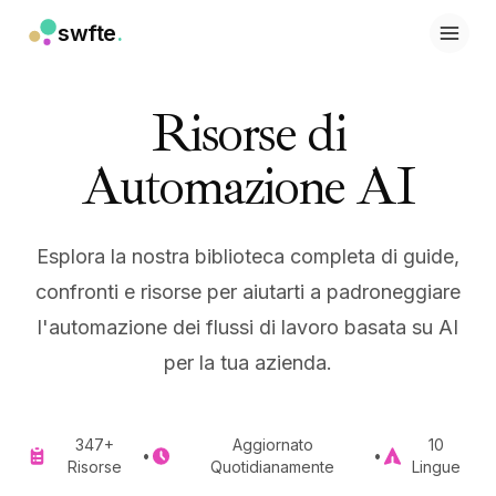
swfte
.
Soluzioni
Vendite
Risorse di
Marketing e contenuti
Ingegneria
Automazione AI
Dati e analisi
Conoscenza
IT
Legale
Esplora la nostra biblioteca completa di guide,
Risorse umane
confronti e risorse per aiutarti a padroneggiare
Produttività
l'automazione dei flussi di lavoro basata su AI
SaaS B2B
Servizi finanziari
per la tua azienda.
Assicurazioni
Marketplace
Retail ed e-commerce
347+
Aggiornato
10
•
•
Prodotti
Risorse
Quotidianamente
Lingue
Studio