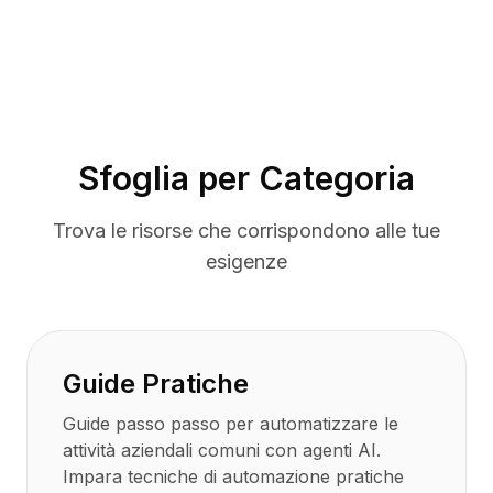
BuildX
Connect
Esperienza integrata
Cortex
UpSkill
Marketplace
Sfoglia per Categoria
AvatarMe
Nexus
Trova le risorse che corrispondono alle tue
Reachout
Inbound
esigenze
Risorse
Hub delle risorse
Blog
Research
Guide Pratiche
Governance
Ethics & Trustworthiness
Guide passo passo per automatizzare le
Benchmarks
attività aziendali comuni con agenti AI.
Modelli
Impara tecniche di automazione pratiche