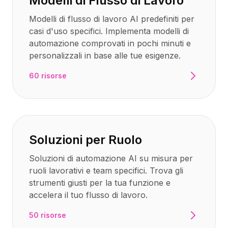
Modelli di Flusso di Lavoro
Prezzi
Servizi
Modelli di flusso di lavoro AI predefiniti per
Casi studio
casi d'uso specifici. Implementa modelli di
Cloud Dedicato
automazione comprovati in pochi minuti e
Sviluppatori
personalizzali in base alle tue esigenze.
Approfondimenti
60 risorse
Richiedi demo
Registrati / Accedi
Soluzioni per Ruolo
Soluzioni di automazione AI su misura per
ruoli lavorativi e team specifici. Trova gli
strumenti giusti per la tua funzione e
accelera il tuo flusso di lavoro.
50 risorse