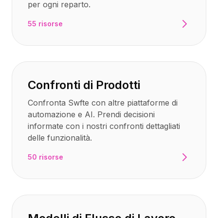
Integrazioni
per ogni reparto.
AI Playground
55 risorse
AI Lab
AI Trends
AI Directory
AI Pricing Index
AI Leaderboard
Confronti di Prodotti
AI Models
AI Companies
Confronta Swfte con altre piattaforme di
AI Tools
automazione e AI. Prendi decisioni
AI Adoption Stats
informate con i nostri confronti dettagliati
AI Cost Calculator
delle funzionalità.
AI ROI Calculator
AI Pricing Trends
50 risorse
Sicurezza
Forward-Deployed Engineering
Consulenza AI
Programma di Affiliazione
Forum della comunità