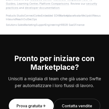
Guides
,
Learning Center
,
Platform Comparisons
. Review our
security
practices
and
developer documentation
.
Products:
Studio
Connect
Cortex
Embedded SDK
Marketplace
AvatarMe
Upskill
Nexus
Inbound
ReachOut
SecOps
Solutions:
Sales
Marketing
Support
Engineering
HR
B2B SaaS
Finance
Pronto per iniziare con
Marketplace
?
Unisciti a migliaia di team che già usano Swfte
per automatizzare i loro flussi di lavoro.
Prova gratuita
Contatta vendite