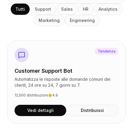
Integrazioni
AI Playground
Tutti
Support
Sales
HR
Analytics
AI Lab
Marketing
Engineering
AI Trends
AI Directory
AI Pricing Index
AI Leaderboard
AI Models
Tendenza
AI Companies
AI Tools
Customer Support Bot
AI Adoption Stats
AI Cost Calculator
Automatizza le risposte alle domande comuni dei
clienti, 24 ore su 24, 7 giorni su 7.
AI ROI Calculator
AI Pricing Trends
12,500
distribuzioni
4.9
Sicurezza
Forward-Deployed Engineering
Vedi dettagli
Distribuisci
Consulenza AI
Programma di Affiliazione
Forum della comunità