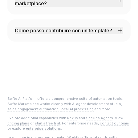
marketplace?
Assolutamente! Ogni template può essere
completamente personalizzato nel Builder
dopo la distribuzione.
Come posso contribuire con un template?
Puoi inviare qualsiasi workflow dal Builder al
marketplace. I template approvati ti fanno
guadagnare crediti Swfte quando altri li usano.
Swfte AI Platform
offers a comprehensive suite of automation tools.
Swfte Marketplace
works cleanly with
AI agent development studio
,
sales engagement automation
,
local AI processing
and more.
Explore additional capabilities with
Nexus
and
SecOps Agents
. View
pricing plans
or
start a free trial
. For enterprise needs,
contact our team
or explore
enterprise solutions
.
Learn more in our
resource center
:
Workflow Templates
,
How-To