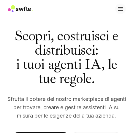
swfte
.
Soluzioni
Vendite
Scopri, costruisci e
Marketing e contenuti
Ingegneria
distribuisci
:
Dati e analisi
Conoscenza
i tuoi agenti IA, le
IT
Legale
tue regole.
Risorse umane
Produttività
SaaS B2B
Servizi finanziari
Sfrutta il potere del nostro marketplace di agenti
Assicurazioni
per trovare, creare e gestire assistenti IA su
Marketplace
misura per le esigenze della tua azienda.
Retail ed e-commerce
Prodotti
Studio