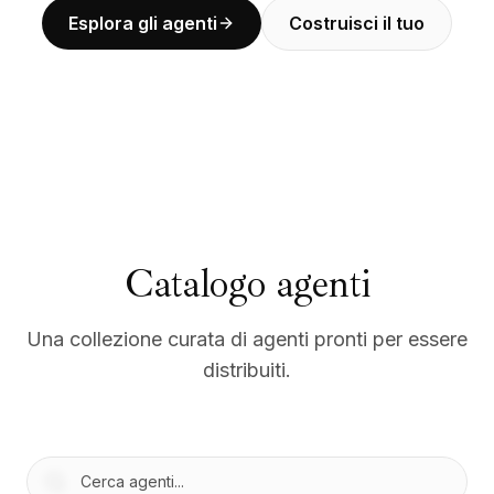
BuildX
Esplora gli agenti
Costruisci il tuo
Connect
Esperienza integrata
Cortex
UpSkill
Marketplace
AvatarMe
Nexus
Reachout
Inbound
Catalogo agenti
Risorse
Hub delle risorse
Blog
Una collezione curata di agenti pronti per essere
Research
distribuiti.
Governance
Ethics & Trustworthiness
Benchmarks
Modelli