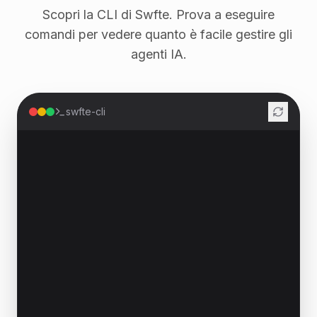
Scopri la CLI di Swfte. Prova a eseguire
comandi per vedere quanto è facile gestire gli
agenti IA.
swfte-cli