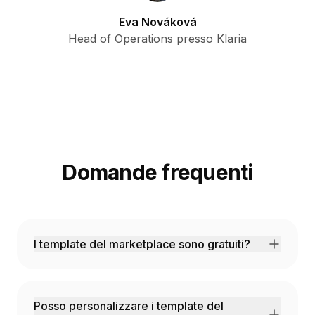
Eva Nováková
Head of Operations presso Klaria
Domande frequenti
I template del marketplace sono gratuiti?
La maggior parte dei template sono gratuiti.
Alcuni template premium di partner verificati
possono avere un costo una tantum o in
Posso personalizzare i template del
abbonamento.