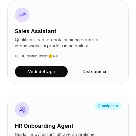
Prezzi
Servizi
Casi studio
Cloud Dedicato
Sales Assistant
Sviluppatori
Approfondimenti
Qualifica i lead, prenota riunioni e fornisci
informazioni sui prodotti in autopilota.
Richiedi demo
Registrati / Accedi
8,300
distribuzioni
4.8
Vedi dettagli
Distribuisci
Consigliato
HR Onboarding Agent
Guida i nuovi assunti attraverso pratiche