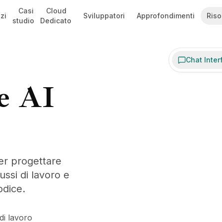
Casi
Cloud
zi
Sviluppatori
Approfondimenti
Riso
studio
Dedicato
Chat Inter
e AI
Swfte Studio AI
Always here to help
er progettare
ussi di lavoro e
odice.
di lavoro