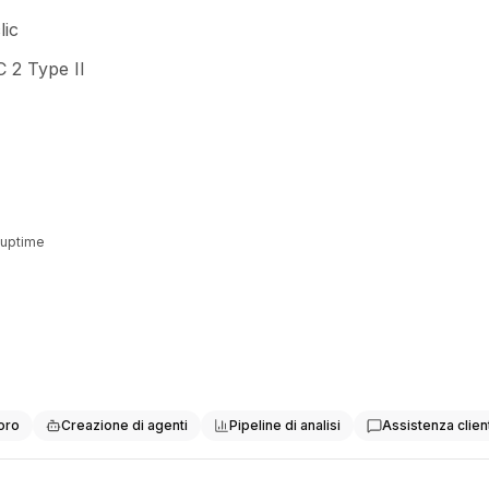
lic
C 2 Type II
Customer support workflow
 uptime
Tal
oro
Creazione di agenti
Pipeline di analisi
Assistenza client