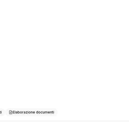
Document automation
k to it
Interview with agent
i
Elaborazione documenti