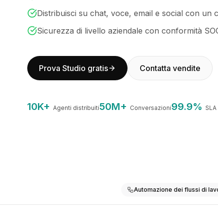
BuildX
Distribuisci su chat, voce, email e social con un c
Connect
Sicurezza di livello aziendale con conformità SO
Esperienza integrata
Cortex
UpSkill
Prova Studio gratis
Contatta vendite
Marketplace
AvatarMe
Nexus
Reachout
10K+
50M+
99.9%
Agenti distribuiti
Conversazioni
SLA
Inbound
Risorse
Hub delle risorse
Blog
Research
Governance
Ethics & Trustworthiness
Automazione dei flussi di lav
Benchmarks
Modelli