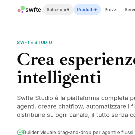
swfte
.
Soluzioni
Prodotti
Prezzi
Servi
Soluzioni
Vendite
Marketing e contenuti
Ingegneria
SWFTE STUDIO
Dati e analisi
Crea esperienz
Conoscenza
IT
intelligenti
Legale
Risorse umane
Produttività
SaaS B2B
Swfte Studio è la piattaforma completa p
Servizi finanziari
Assicurazioni
agenti, creare chatflow, automatizzare i fl
Marketplace
distribuire su ogni canale, il tutto senza c
Retail ed e-commerce
Prodotti
Builder visuale drag-and-drop per agenti e flussi 
Studio