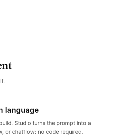
ent
lf.
ain language
uild. Studio turns the prompt into a
, or chatflow: no code required.