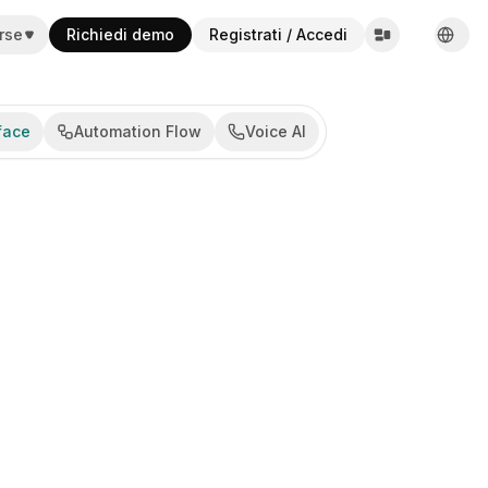
rse
Richiedi demo
Registrati / Accedi
Englis
Españ
França
face
Automation Flow
Voice AI
Deuts
Italian
Portu
Русск
Online
한국어
中文
العربية