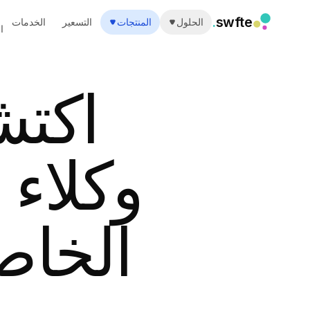
.
swfte
الحلول
المنتجات
التسعير
الخدمات
ا
الحلول
المبيعات
التسويق والمحتوى
اكتش
الهندسة
البيانات والتحليلات
المعرفة
تكنولوجيا المعلومات
وكلاء 
القانونية
الموارد البشرية
الإنتاجية
B2B SaaS
الخاص
الخدمات المالية
التأمين
الأسواق
التجزئة والتجارة الإلكترونية
المنتجات
ستوديو