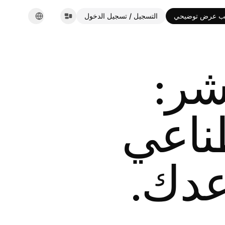
ب عرض توضيحي
التسجيل / تسجيل الدخول
English
Español
Français
شر
:
Deutsch
Italiano
Português
Русский
طناعي
한국어
中文
العربية
عدك.