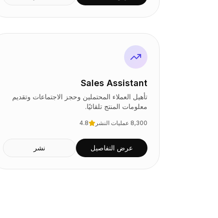
التسعير
الخدمات
دراسات الحالة
السحابة المخصصة
المطورون
رؤى
طلب عرض توضيحي
Sales Assistant
التسجيل / تسجيل الدخول
تأهيل العملاء المحتملين وحجز الاجتماعات وتقديم
معلومات المنتج تلقائيًا.
8,300
عمليات النشر
4.8
عرض التفاصيل
نشر