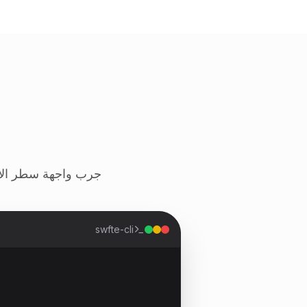
جرب واجهة سطر الأوامر Swfte. جرب تشغيل الأوامر لترى مدى سهولة إدارة وكل
swfte-cli