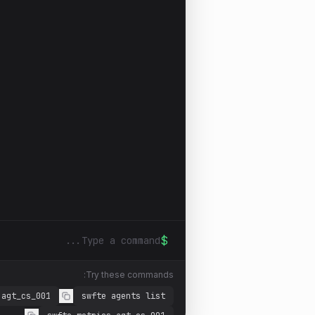
$
Try these commands:
 agt_cs_001
swfte agents list