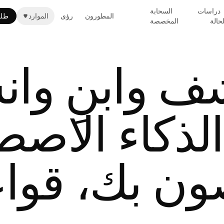
دراسات
السحابة
المطورون
رؤى
الموارد
طل
لحالة
المخصصة
ف وابنِ وان
الذكاء الاص
ون بك، قوا