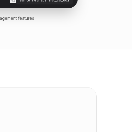
swfte metrics agt_cs_001
nagement features.