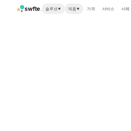
swfte
.
솔루션
제품
가격
서비스
사례
솔루션
영업
마케팅 및 콘텐츠
엔지니어링
데이터 및 분석
지식
IT
법률
인사 / HR
생산성
B2B SaaS
금융 서비스
보험
마켓플레이스
리테일 및 이커머스
제품
스튜디오