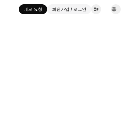
데모 요청
회원가입 / 로그인
English
Español
Français
Deutsch
Italiano
Português
Русский
한국어
中文
العربية