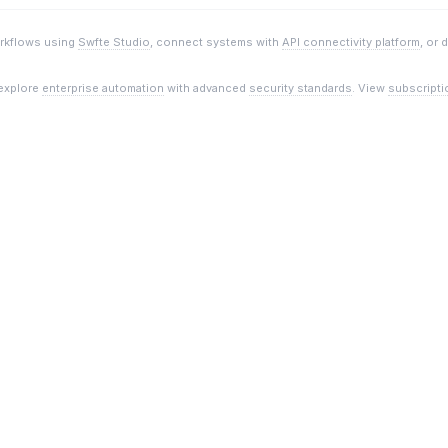
orkflows using
Swfte Studio
, connect systems with
API connectivity platform
, or 
 explore
enterprise automation
with advanced
security standards
. View
subscripti