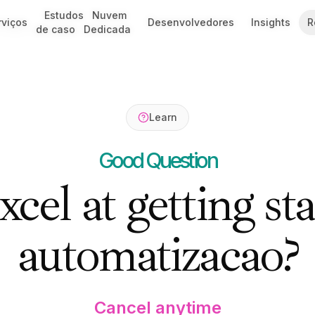
Estudos
Estudos
Nuvem
Nuvem
rviços
rviços
Desenvolvedores
Desenvolvedores
Insights
Insights
R
R
: Beginner's Guide
de caso
de caso
Dedicada
Dedicada
Learn
Good Question
cel at getting st
automatizacao?
Cancel anytime