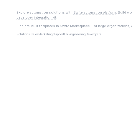
Explore automation solutions with
Swfte automation platform
. Build w
developer integration kit
.
Find pre-built templates in
Swfte Marketplace
. For large organizations,
Solutions:
Sales
Marketing
Support
HR
Engineering
Developers