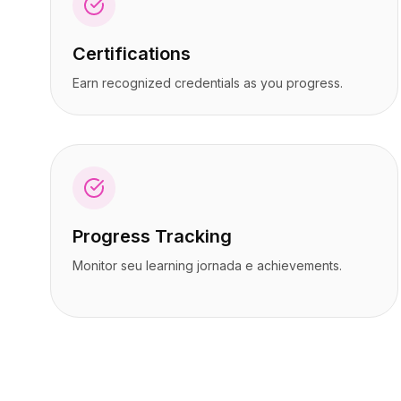
Preços
Preços
Serviços
Serviços
Certifications
Estudos de caso
Estudos de caso
Nuvem Dedicada
Nuvem Dedicada
Earn recognized credentials as you progress.
Desenvolvedores
Desenvolvedores
Insights
Insights
Solicitar demonstração
Solicitar demonstração
Cadastrar / Entrar
Cadastrar / Entrar
Progress Tracking
Monitor seu learning jornada e achievements.