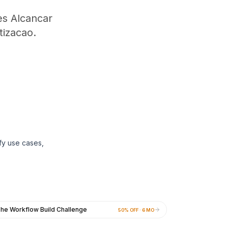
s Alcancar
tizacao.
ify use cases,
he Workflow Build Challenge
50% OFF · 6 MO