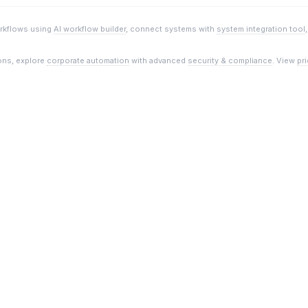
orkflows using
AI workflow builder
, connect systems with
system integration tool
ions, explore
corporate automation
with advanced
security & compliance
. View
pr