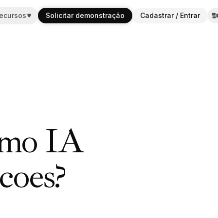
ecursos
ecursos
Solicitar demonstração
Solicitar demonstração
Cadastrar / Entrar
Cadastrar / Entrar
omo IA
coes?