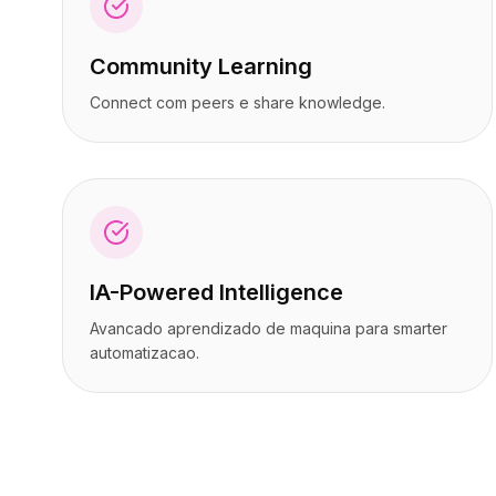
Preços
Preços
Serviços
Serviços
Community Learning
Estudos de caso
Estudos de caso
Nuvem Dedicada
Nuvem Dedicada
Connect com peers e share knowledge.
Desenvolvedores
Desenvolvedores
Insights
Insights
Solicitar demonstração
Solicitar demonstração
Cadastrar / Entrar
Cadastrar / Entrar
IA-Powered Intelligence
Avancado aprendizado de maquina para smarter
automatizacao.