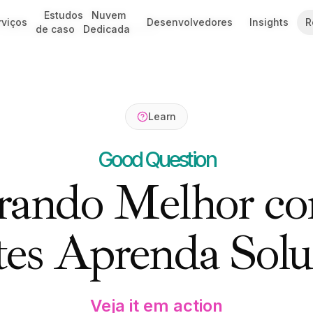
Estudos
Estudos
Nuvem
Nuvem
rviços
rviços
Desenvolvedores
Desenvolvedores
Insights
Insights
R
R
 Learning for Autonomous Systems
de caso
de caso
Dedicada
Dedicada
Learn
Good Question
rando Melhor c
tes Aprenda Solu
Veja it em action