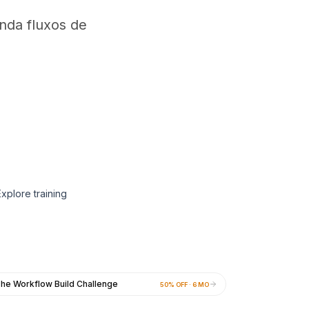
nda fluxos de
xplore training
he Workflow Build Challenge
50% OFF · 6 MO