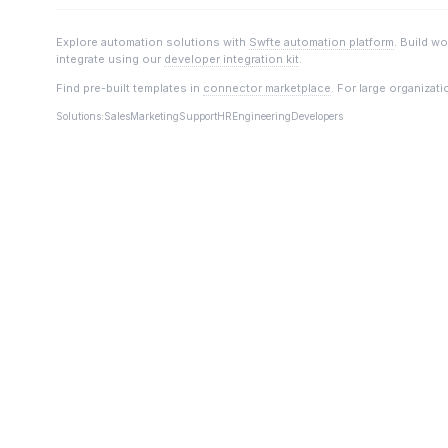
Explore automation solutions with
Swfte automation platform
. Build w
integrate using our
developer integration kit
.
Find pre-built templates in
connector marketplace
. For large organizat
Solutions:
Sales
Marketing
Support
HR
Engineering
Developers