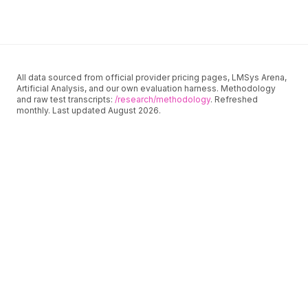
requirements.
All data sourced from official provider pricing pages, LMSys Arena,
Artificial Analysis, and our own evaluation harness. Methodology
and raw test transcripts:
/research/methodology
. Refreshed
monthly. Last updated
August
2026
.