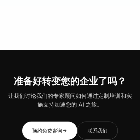
Excel
12 pages
准备好转变您的企业了吗？
让我们讨论我们的专家顾问如何通过定制培训和实
施支持加速您的 AI 之旅。
预约免费咨询
联系我们