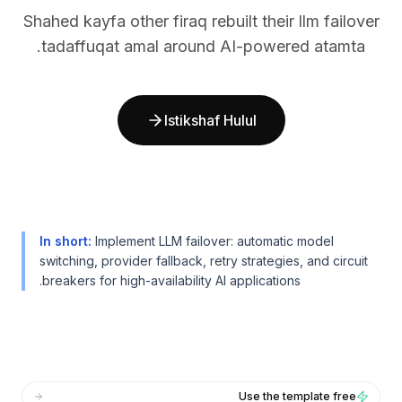
BuildX
BuildX
Shahed kayfa other firaq rebuilt their llm failover
كونيكت
كونيكت
tadaffuqat amal around AI-powered atamta.
التجربة المدمجة
التجربة المدمجة
Cortex
Cortex
أب سكيل
أب سكيل
Istikshaf Hulul
ماركت بليس
ماركت بليس
أفاتار مي
أفاتار مي
Nexus
Nexus
ريتش أوت
ريتش أوت
إنباوند
إنباوند
الموارد
الموارد
In short
:
Implement LLM failover: automatic model
مركز الموارد
مركز الموارد
switching, provider fallback, retry strategies, and circuit
المدونة
المدونة
breakers for high-availability AI applications.
Research
Research
Governance
Governance
Ethics & Trustworthiness
Ethics & Trustworthiness
Benchmarks
Benchmarks
القوالب
القوالب
Use the template free