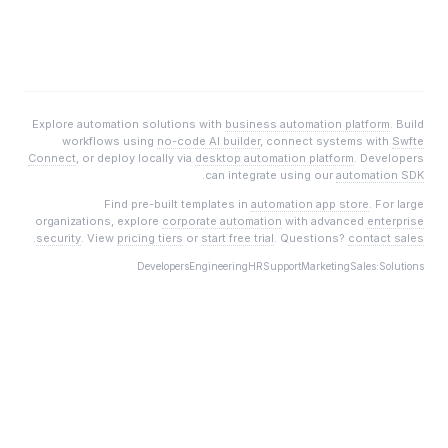
Explore automation solutions with
business automation platform
. Build
workflows using
no-code AI builder
, connect systems with
Swfte
Connect
, or deploy locally via
desktop automation platform
. Developers
.
can integrate using our
automation SDK
Find pre-built templates in
automation app store
. For large
organizations, explore
corporate automation
with advanced
enterprise
.
security
. View
pricing tiers
or
start free trial
. Questions?
contact sales
Developers
Engineering
HR
Support
Marketing
Sales
Solutions: