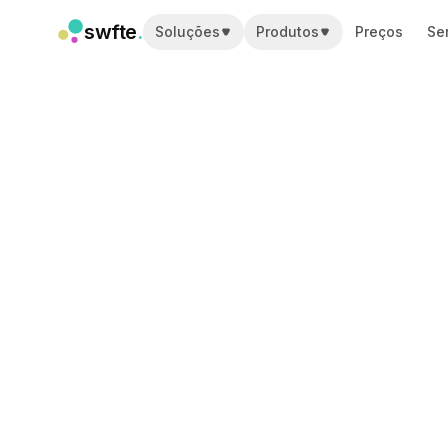
swfte
.
Soluções
Produtos
Preços
Se
Soluções
Vendas
Marketing e conteúdo
Engenharia
Dados e análise
Conhecimento
TI
Jurídico
Pessoas / RH
Produtividade
SaaS B2B
Serviços financeiros
Seguros
Marketplaces
Varejo e e-commerce
Produtos
Studio