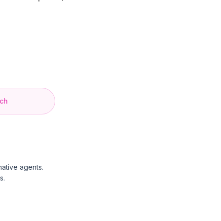
ach
native agents.
s.