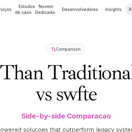
Estudos
Estudos
Nuvem
Nuvem
rviços
rviços
Desenvolvedores
Desenvolvedores
Insights
Insights
R
R
I Integration Platform Comparison
de caso
de caso
Dedicada
Dedicada
Comparison
han Traditional 
vs swfte
Side-by-side Comparacao
owered solucoes that outperform legacy syst