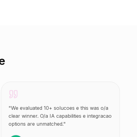
e
"
We evaluated 10+ solucoes e this was o/a
clear winner. O/a IA capabilities e integracao
options are unmatched.
"