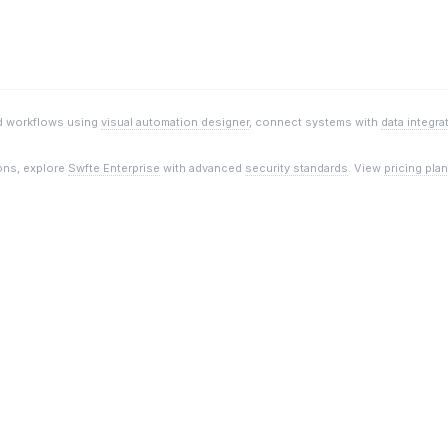
ld workflows using
visual automation designer
, connect systems with
data integra
ions, explore
Swfte Enterprise
with advanced
security standards
. View
pricing pla