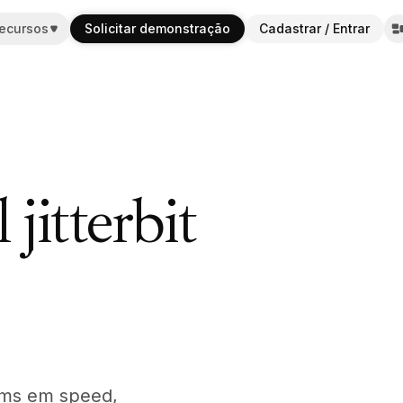
ecursos
ecursos
Solicitar demonstração
Solicitar demonstração
Cadastrar / Entrar
Cadastrar / Entrar
jitterbit
ems em speed,