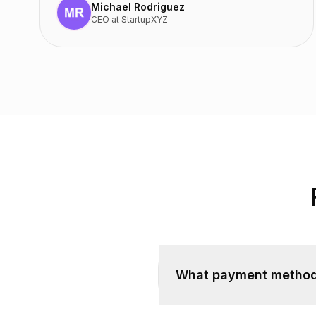
Michael Rodriguez
CEO
at
StartupXYZ
What payment method