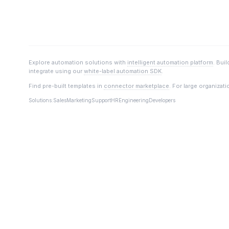
Explore automation solutions with
intelligent automation platform
. Bui
integrate using our
white-label automation SDK
.
Find pre-built templates in
connector marketplace
. For large organizat
Solutions:
Sales
Marketing
Support
HR
Engineering
Developers