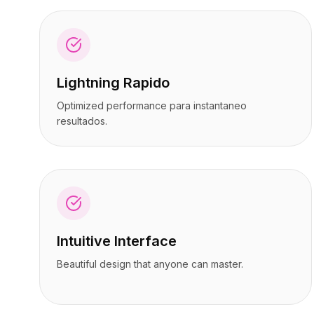
Preços
Preços
Serviços
Serviços
Estudos de caso
Estudos de caso
Nuvem Dedicada
Nuvem Dedicada
Desenvolvedores
Desenvolvedores
Lightning Rapido
Insights
Insights
Optimized performance para instantaneo
Solicitar demonstração
Solicitar demonstração
resultados.
Cadastrar / Entrar
Cadastrar / Entrar
Intuitive Interface
Beautiful design that anyone can master.