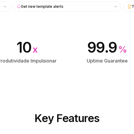
Get new template alerts
T
10
99.9
x
%
rodutividade Impulsionar
Uptime Guarantee
Key Features