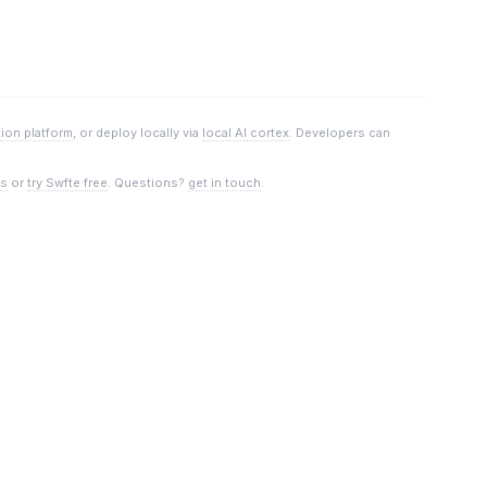
tion platform
, or deploy locally via
local AI cortex
. Developers can
ns
or
try Swfte free
. Questions?
get in touch
.