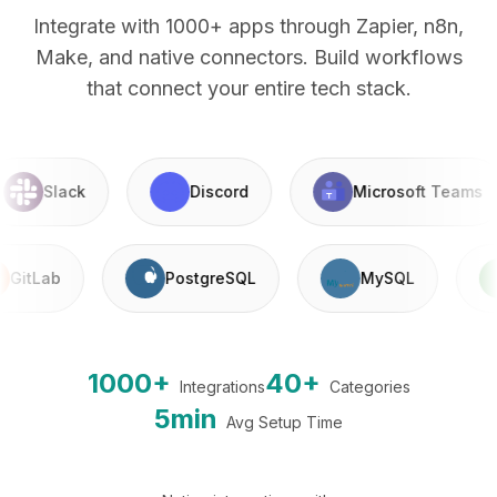
Integrate with 1000+ apps through Zapier, n8n,
Make, and native connectors. Build workflows
that connect your entire tech stack.
Slack
Discord
Microsoft Teams
GitLab
PostgreSQL
MySQL
1000+
40+
Integrations
Categories
5min
Avg Setup Time