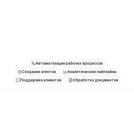
Цены
Услуги
Кейсы
Выделенное облако
Talk to it
Interview with agent
Разработчики
Аналитика
Запросить демо
Регистрация / Войти
Автоматизация рабочих процессов
Создание агентов
Аналитические пайплайны
Поддержка клиентов
Обработка документов