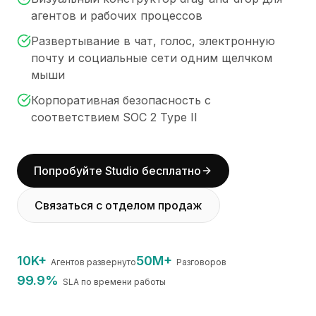
BuildX
агентов и рабочих процессов
Connect
Развертывание в чат, голос, электронную
Встроенный опыт
почту и социальные сети одним щелчком
Cortex
мыши
UpSkill
Marketplace
Корпоративная безопасность с
AvatarMe
соответствием SOC 2 Type II
Nexus
Reachout
Inbound
Попробуйте Studio бесплатно
Ресурсы
Центр ресурсов
Связаться с отделом продаж
Блог
Research
Governance
10K+
50M+
Агентов развернуто
Разговоров
Ethics & Trustworthiness
99.9%
SLA по времени работы
Benchmarks
Шаблоны