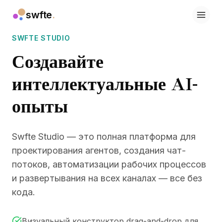
swfte
.
Решения
SWFTE STUDIO
Продажи
Маркетинг и контент
Создавайте
Инженерия
Данные и аналитика
интеллектуальные AI-
Знания
ИТ
опыты
Юридический
Персонал / HR
Продуктивность
Swfte Studio — это полная платформа для
B2B SaaS
проектирования агентов, создания чат-
Финансовые услуги
потоков, автоматизации рабочих процессов
Страхование
и развертывания на всех каналах — все без
Торговые площадки
кода.
Розница и электронная коммерция
Продукты
Studio
Визуальный конструктор drag-and-drop для