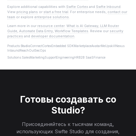
Explore additional capabilities with
Swfte Cortex
and
Swfte Inbound
.
View
pricing plans
or
start a free trial
. For enterprise needs,
contact our
team
or explore
enterprise solutions
.
Learn more in our
resource center
:
What is AI Gateway
,
LLM Router
Guide
,
Automate Data Entry
,
Workflow Templates
. Review our
security
practices
and
developer documentation
.
Products:
Studio
Connect
Cortex
Embedded SDK
Marketplace
AvatarMe
Upskill
Nexus
Inbound
ReachOut
SecOps
Solutions:
Sales
Marketing
Support
Engineering
HR
B2B SaaS
Finance
Готовы создавать со
Studio?
Присоединяйтесь к тысячам команд,
использующих Swfte Studio для создания,