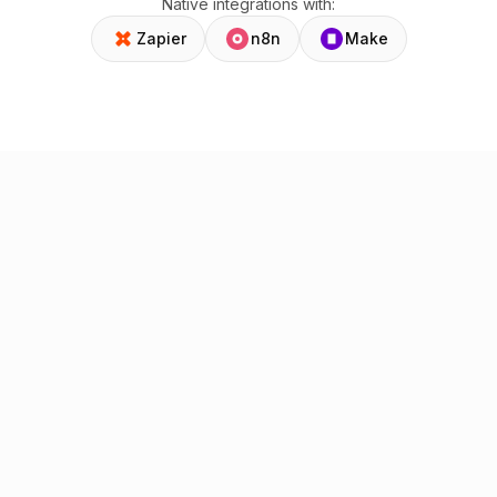
Native integrations with:
Zapier
n8n
Make